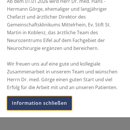
Ab dem 01.01.2026 wird Herr Dr. med. Hans -
Hermann Görge, ehemaliger und langjähriger
Chefarzt und ärztlicher Direktor des
Ihre Zufriedenheit und
Gemeinschaftsklinikums Mittelrhein, Ev. Stift St.
Martin in Koblenz, das ärztliche Team des
Lebensqualität ist uns wichtig!
Neurozentrums Eifel auf dem Fachgebiet der
Die kompetente Behandlung neurochirurgischer
Neurochirurgie ergänzen und bereichern.
und neurologischer Krankheitsbilder zum
Wohlergehen unserer Patienten und deren
Wir freuen uns auf eine gute und kollegiale
Familien stehen im Mittelpunkt unseres
Zusammenarbeit in unserem Team und wünschen
Handelns!
Herrn Dr. med. Görge einen guten Start und viel
Erfolg für die Arbeit mit und an unseren Patienten.
Information schließen