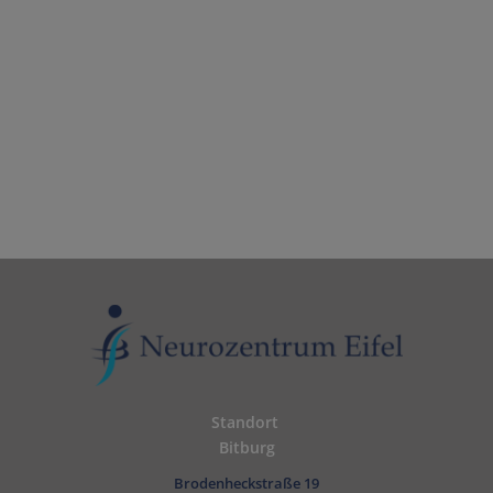
notwendig sein, garantieren wir eine fachärztlich
neurochirurgische Qualifikation des Operateurs
und stehen Ihnen persönlich während täglicher
Visiten im Rahmen Ihres stationären
Aufenthaltes Rede und Antwort.
TERMIN VEREINBAREN
Standort
Bitburg
Brodenheckstraße 19